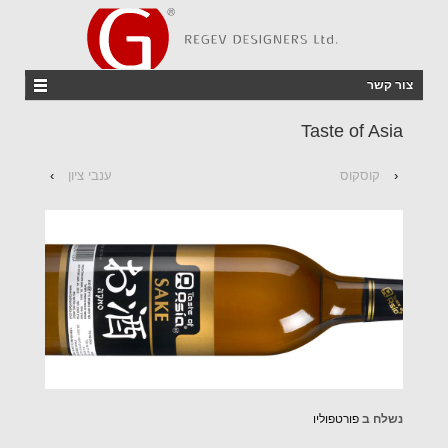
צור קשר
Taste of Asia
‹
קוסקוס
ענבי ציון
›
נשלח ב
פורטפוליו