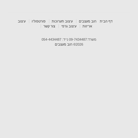
דף הבית
רגב מעצבים
עיצוב תערוכות
פורטפוליו
עיצוב
אריזות
עיצוב גרפי
צור קשר
משרד:09-7434487 נייד: 054-4434487
2026
© רגב מעצבים