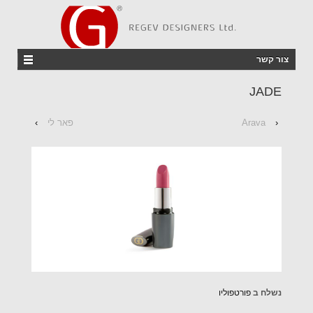
צור קשר
JADE
‹
Arava
פאר לי
›
נשלח ב
פורטפוליו