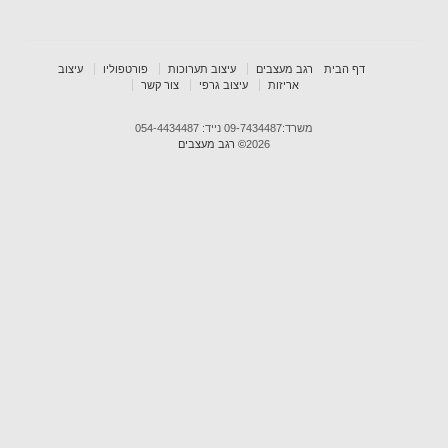
דף הבית
רגב מעצבים
עיצוב תערוכות
פורטפוליו
עיצוב
אריזות
עיצוב גרפי
צור קשר
משרד:09-7434487 נייד: 054-4434487
2026
© רגב מעצבים