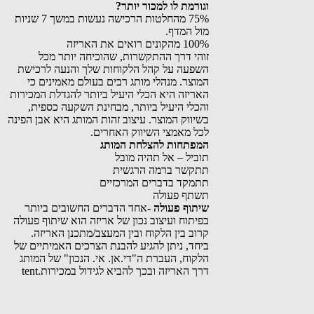
וגורמת לו למכור יותר?
75% מהחלטות הרכישה נעשות במשך 7 שניות
מול המדף.
100% מהקונים רואים את האריזה
זוהי דרך ההתקשרות, שהוכיחה יותר מכל
השפעה על קהל הלקוחות שלך והנעה לרכישת
המוצר. מנהלי מותג רבים בעולם מאמינים כי
האריזה היא הכלי היעיל ביותר להגדלת המכירות
והכלי היעיל ביותר, מבחינת השקעה כספית,
בשיווק המוצר. עיצוב זהות המותג היא אבן הפינה
לכל מאמצי השיווק האחרים.
המפתחות להצלחת המותג
תוביל – אל תהיה מובל
תתקשר ברמה הרגשית
תתמקד בדברים המרכזיים
תשתף פעולה
שיתוף פעולה -
אחד הדברים החשובים ביותר
בפיתוח ועיצוב נכון של אריזה הוא שיתוף פעולה
קרוב בין הלקוח ובין המעצב/מתכנן האריזה.
ביחד, ניתן להגיע להבנת הצרכים האמיתיים של
הלקוח, העברת ה"די.אן. אי. הנכון" של המותג
דרך האריזה ובכך להביא לגידול במכירות.tent