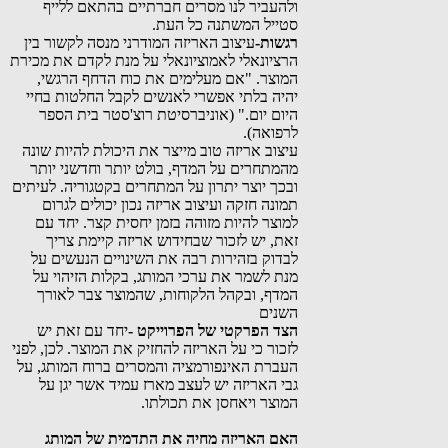
ולהעביר לנו מסרים חברתיים בהתאם ללייף
סטייל המשתנה כל העת.
רגשות-
עיצוב האריזה המודרני מנסה לקשור בין
הרציונאלי לאמוציונאלי על מנת לקדם את מכירת
המוצר. "אם מעלימים את כוח הדחף הרגשי,
יהיה בלתי אפשרי לאנשים לקבל החלטות בחיי
היום יום." (אוניברסיטת רוצ'סטר בית הספר
לרפואה).
עיצוב אריזה טוב מייצר את היכולת להיות שונה
מהמתחרים על המדף, בולט יותר וחדשני יותר
ובכך יוצר יתרון על המתחרים בקטגוריה. לעיתים
תמונה חזקה ועיצוב אריזה נכון יכולים לגרום
למוצר להיות מזוהה בזמן יחסית קצר. יחד עם
זאת, יש לזכור שבחידוש אריזה קיימת צריך
לבדוק בזהירות רבה את השינויים הנעשים על
מנת לשמר את ערכי המותג, בקלות הזיהוי על
המדף, ובקהל הלקוחות, שהמוצר צבר לאורך
השנים
הצד הפרקטי של הפרוייקט -
יחד עם זאת יש
לזכור כי על האריזה להחזיק את המוצר. לכן, לפני
העברת האינפורמציה והמסרים ברוח המותג, על
גבי האריזה יש לעצב מארז עמיד אשר יגן על
המוצר ויאחסן את תכולתו.
האם האריזה מחיה את התדמית של המותג