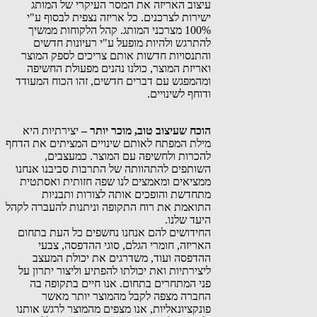
עיצוב האריזה את המסר העיקרי של המותג
ישירות לצרכנים. כל אריזה נצפית לבסוף ע"י
100% מצרכני המותג. קהל הלקוחות ממשיך
להתרגש ולהיות מופעל ע"י רעיונות חדשים
והתנסויות חדשות אותם צריכים לספק המוצר
ואריזת המוצר, כולנו נהנים מפעולת החשיפה
ומהמפגש עם דברים חדשים, זהו הכוח המעודד
ודוחף לשינויים.
הוכח שעיצוב טוב, מוכר יותר –
יצירתיות היא
מילת המפתח לאותם שינויים המציתים את הדחף
להכרות ולחשיפה עם המוצר. כמעצבים,
השותפים להתהוותה של התרבות סביבנו אנחנו
ממציאים ומאמצים לנו שפה חזותית ואסתטית
מתחדשת והופכים אותה לצורות ותבניות
התואמת את רוח התקופה וניתנות להעברה לקהל
היעד שלנו.
החידושים להם אנחנו נחשפים כל העת בתחום
האריזה, חומרי הגלם, סוגי ההדפסה, צבעי
ההדפסה ועוד, משדרגים את יכולת המעצב
ליצירתיות ואת יכולתו להפתיע וליצור יתרון על
פני המתחרים בתחום. אנו חיים בתקופה בה
החברה מצפה לקבל מהמוצר יותר מאשר
פונקציונאליות, אנו מצפים מהמוצר לרגש אותנו