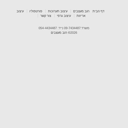
דף הבית
רגב מעצבים
עיצוב תערוכות
פורטפוליו
עיצוב
אריזות
עיצוב גרפי
צור קשר
משרד:09-7434487 נייד: 054-4434487
2026
© רגב מעצבים